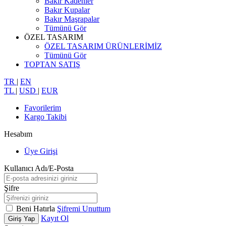
Bakır Kadehler
Bakır Kupalar
Bakır Maşrapalar
Tümünü Gör
ÖZEL TASARIM
ÖZEL TASARIM ÜRÜNLERİMİZ
Tümünü Gör
TOPTAN SATIŞ
TR
|
EN
TL
|
USD
|
EUR
Favorilerim
Kargo Takibi
Hesabım
Üye Girişi
Kullanıcı Adı/E-Posta
Şifre
Beni Hatırla
Şifremi Unuttum
Kayıt Ol
Giriş Yap