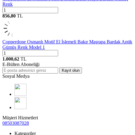
Renk
856,80
TL
Copperdone Osmanlı Motif El İşlemeli Bakır Maşrapa Bardak Antik
Gümüş Renk Model 1
1.000,62
TL
E-Bülten Aboneliği
Kayıt olun
Sosyal Medya
Müşteri Hizmetleri
08503087028
Kategoriler