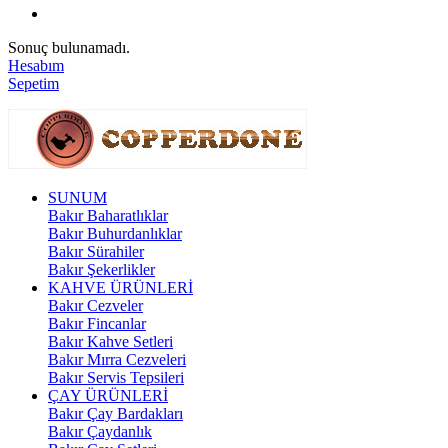
Sonuç bulunamadı.
Hesabım
Sepetim
SUNUM
Bakır Baharatlıklar
Bakır Buhurdanlıklar
Bakır Sürahiler
Bakır Şekerlikler
KAHVE ÜRÜNLERİ
Bakır Cezveler
Bakır Fincanlar
Bakır Kahve Setleri
Bakır Mırra Cezveleri
Bakır Servis Tepsileri
ÇAY ÜRÜNLERİ
Bakır Çay Bardakları
Bakır Çaydanlık