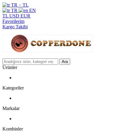
TR − TL
TR
EN
TL
USD
EUR
Favorilerim
Kargo Takibi
Ara
Ürünler
Kategoriler
Markalar
Kombinler