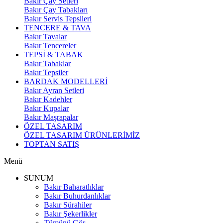
Bakır Çay Setleri
Bakır Çay Tabakları
Bakır Servis Tepsileri
TENCERE & TAVA
Bakır Tavalar
Bakır Tencereler
TEPSİ & TABAK
Bakır Tabaklar
Bakır Tepsiler
BARDAK MODELLERİ
Bakır Ayran Setleri
Bakır Kadehler
Bakır Kupalar
Bakır Maşrapalar
ÖZEL TASARIM
ÖZEL TASARIM ÜRÜNLERİMİZ
TOPTAN SATIŞ
Menü
SUNUM
Bakır Baharatlıklar
Bakır Buhurdanlıklar
Bakır Sürahiler
Bakır Şekerlikler
Tümünü Gör