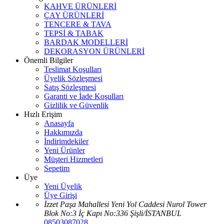
KAHVE ÜRÜNLERİ
ÇAY ÜRÜNLERİ
TENCERE & TAVA
TEPSİ & TABAK
BARDAK MODELLERİ
DEKORASYON ÜRÜNLERİ
Önemli Bilgiler
Teslimat Koşulları
Üyelik Sözleşmesi
Satış Sözleşmesi
Garanti ve İade Koşulları
Gizlilik ve Güvenlik
Hızlı Erişim
Anasayfa
Hakkımızda
İndirimdekiler
Yeni Ürünler
Müşteri Hizmetleri
Sepetim
Üye
Yeni Üyelik
Üye Girişi
İzzet Paşa Mahallesi Yeni Yol Caddesi Nurol Tower
Blok No:3 İç Kapı No:336 Şişli/İSTANBUL
08503087028