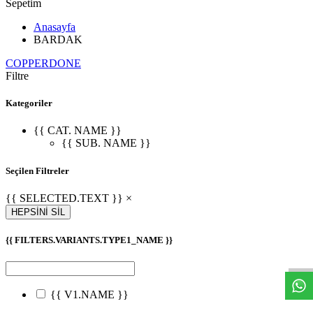
Sepetim
Anasayfa
BARDAK
COPPERDONE
Filtre
Kategoriler
{{ CAT. NAME }}
{{ SUB. NAME }}
Seçilen Filtreler
{{ SELECTED.TEXT }} ×
HEPSİNİ SİL
W
h
t
s
a
p
p
D
e
s
e
H
a
t
t
{{ FILTERS.VARIANTS.TYPE1_NAME }}
{{ V1.NAME }}